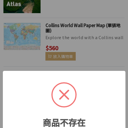
Collins World Wall Paper Map (單張地
圖)
Explore the world with a Collins wall
map Fully updated world map to
$560
include the latest political ch...
放入購物車
New Historical Atlas of the World (第六
版)
The Historical Atlas of the World
presents important periods and
$420
turning points in 5,000 years of wo...
放入購物車
商品不存在