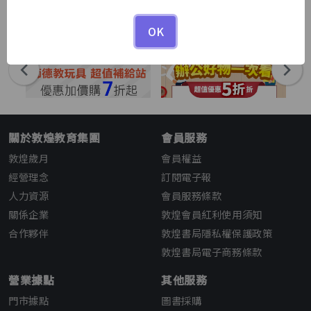
1
1
/
OK
關於敦煌教育集團
會員服務
敦煌歲月
會員權益
經營理念
訂閱電子報
人力資源
會員服務條款
關係企業
敦煌會員紅利使用須知
合作夥伴
敦煌書局隱私權保護政策
敦煌書局電子商務條款
營業據點
其他服務
門市據點
圖書採購