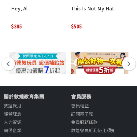
Hey, Al
This Is Not My Hat
Ma
Du
$385
$505
$3
關於敦煌教育集團
會員服務
敦煌歲月
會員權益
經營理念
訂閱電子報
人力資源
會員服務條款
關係企業
敦煌會員紅利使用須知