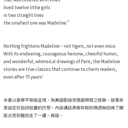
lived twelve little girls
in two straight lines
the smallest one was Madeline.”
Nothing frightens Madeline—not tigers, not even mice.
With its endearing, courageous heroine, cheerful humor,
and wonderful, whimsical drawings of Paris, the Madeline
stories are true classics that continue to charm readers,
even after 75 years!
本書以豪華平裝版呈現，為美國凱迪克獎銀牌獎之經典。故事背
景設定在如詩如畫的巴黎，內容講述勇敢年輕的瑪德琳因得了闌
尾炎而到醫院走了一遭。再版。