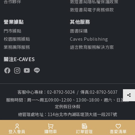
合作夥伴
敦煌書局隱私權保護政策
敦煌書局電子商務條款
營業據點
其他服務
門市據點
圖書採購
校園服務據點
Caves Publishing
業務團隊服務
語言教育服務解決方案
關注E-CAVES
客服中心專線：02-8792-5024
/
傳真:02-8792-5037
服務時間：周一～周五09:00~12:00、13:00~18:00，週六、日及國
定例假日休假
總管理處地址：114台北市內湖區堤頂大道一段207號
本網站建議採用chrome瀏覽器,瀏覽更順暢
28
Copyright © 2012~All rights reserved
會員專區
登入會員
購物車
購物車
訂單管理
訂單管理
喜愛清單
喜愛清單