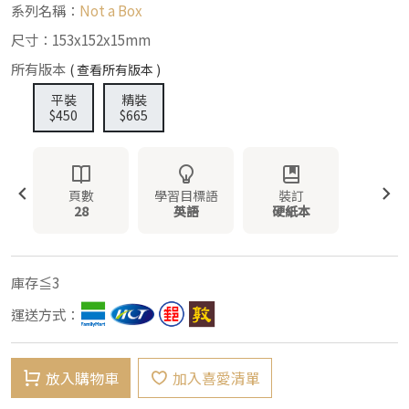
系列名稱：
Not a Box
尺寸：153x152x15mm
所有版本
( 查看所有版本 )
平裝
精裝
$450
$665
頁數
學習目標語
裝訂
28
英語
硬紙本
庫存≦3
運送方式：
放入購物車
加入喜愛清單