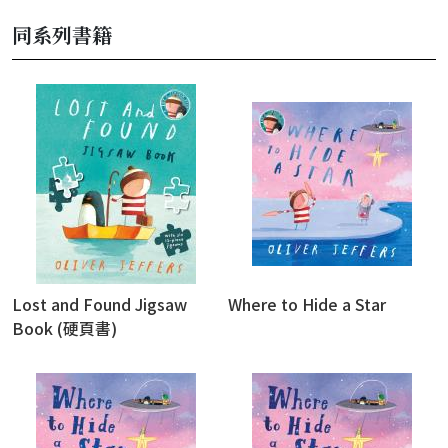
同系列書籍
Lost and Found Jigsaw
Where to Hide a Star
Book (硬頁書)