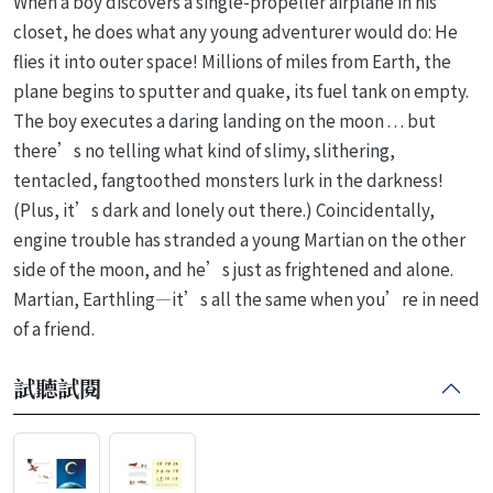
When a boy discovers a single-propeller airplane in his
closet, he does what any young adventurer would do: He
flies it into outer space! Millions of miles from Earth, the
plane begins to sputter and quake, its fuel tank on empty.
The boy executes a daring landing on the moon . . . but
there’s no telling what kind of slimy, slithering,
tentacled, fangtoothed monsters lurk in the darkness!
(Plus, it’s dark and lonely out there.) Coincidentally,
engine trouble has stranded a young Martian on the other
side of the moon, and he’s just as frightened and alone.
Martian, Earthling—it’s all the same when you’re in need
of a friend.
試聽試閱