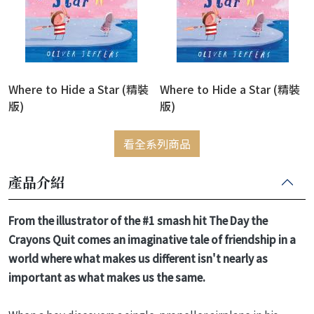
Where to Hide a Star (精裝
Where to Hide a Star (精裝
版)
版)
看全系列商品
產品介紹
From the illustrator of the #1 smash hit The Day the
Crayons Quit comes an imaginative tale of friendship in a
world where what makes us different isn't nearly as
important as what makes us the same.