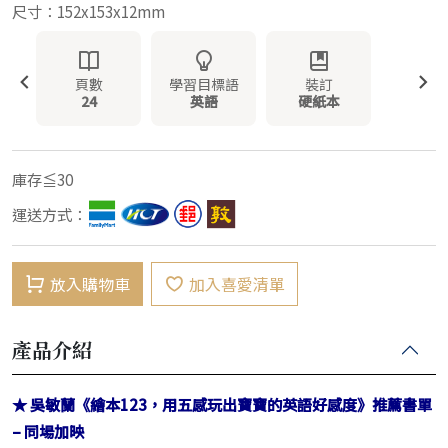
尺寸：152x153x12mm
頁數
學習目標語
裝訂
24
英語
硬紙本
庫存≦30
運送方式：
放入購物車
加入喜愛清單
產品介紹
★ 吳敏蘭《繪本123，用五感玩出寶寶的英語好感度》推薦書單
– 同場加映