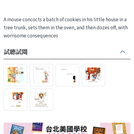
A mouse concocts a batch of cookies in his little house in a
tree trunk, sets them in the oven, and then dozes off, with
worrisome consequences
試聽試閱