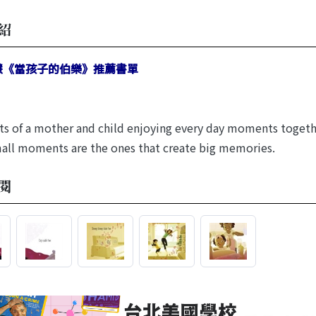
紹
慧《當孩子的伯樂》推薦書單
s of a mother and child enjoying every day moments togethe
all moments are the ones that create big memories.
閱