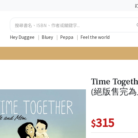
Hey Duggee
|
Bluey
|
Peppa
|
Feel the world
Time Toget
(絕版售完為
315
$