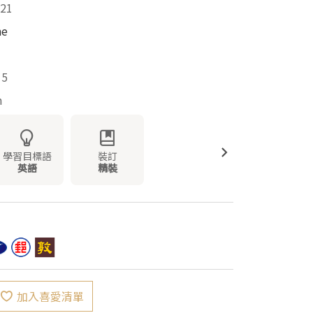
21
ne
15
m
學習目標語
裝訂
英語
精裝
加入喜愛清單