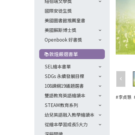
紐伯瑞文學獎
國際安徒生獎
美國圖書館推薦童書
美國蘇斯博士獎
Openbook 好書獎
📚敦煌嚴選書單
SEL繪本書單
SDGs 永續發展目標
108課綱19議題選書
雙語教育英語繪讀本
#李貞慧
STEAM教育系列
幼兒英語融入教學繪讀本
從繪本學習成長5大力
深耕閱讀