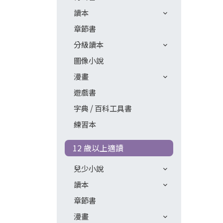
讀本
章節書
分級讀本
圖像小說
漫畫
遊戲書
字典 / 百科工具書
練習本
12 歲以上適讀
兒少小說
讀本
章節書
漫畫