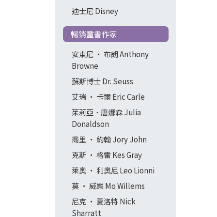
迪士尼 Disney
暢銷童書作家
安東尼 ‧ 布朗 Anthony
Browne
蘇斯博士 Dr. Seuss
艾瑞 ‧ 卡爾 Eric Carle
茱莉亞．唐娜森 Julia
Donaldson
喬里 ‧ 約翰 Jory John
克斯 ‧ 格雷 Kes Gray
萊奧 ‧ 利奧尼 Leo Lionni
莫 ‧ 威樂 Mo Willems
尼克 ‧ 夏洛特 Nick
Sharratt