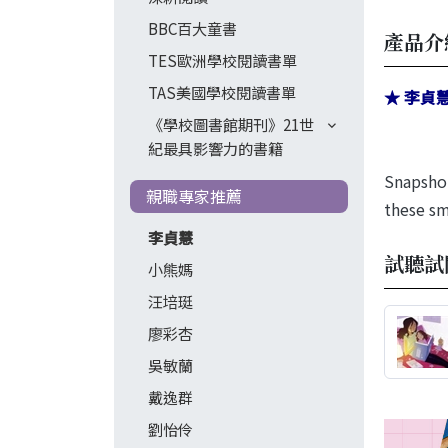
BBC百大童書
產品介
TES歐洲學校閱讀書單
TAS美國學校閱讀書單
★ 李貞
《學校圖書館期刊》21世
紀最具影響力的書籍
Snapshot
親職專家推薦
these sm
李貞慧
試聽試
小熊媽
汪培珽
廖彩杏
吳敏蘭
戴逸群
劉怡伶