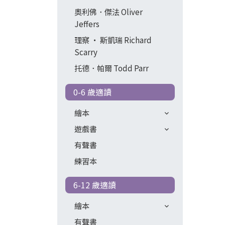
奧利佛．傑法 Oliver
Jeffers
理察 ‧ 斯凱瑞 Richard
Scarry
托德．帕爾 Todd Parr
0-6 歲適讀
繪本
遊戲書
有聲書
練習本
6-12 歲適讀
繪本
有聲書