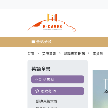
全站分類
首頁
英語童書
親職專家推薦
李貞慧
英語童書
⭐ 新品焦點
🏆 國際獎項
凱迪克繪本獎