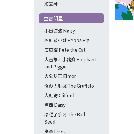
賴嘉綾
童書明星
小鼠波波 Maisy
粉紅豬小妹 Peppa Pig
皮皮貓 Pete the Cat
大吉象和小豬寶 Elephant
and Piggie
大象艾瑪 Elmer
怪獸古肥玀 The Gruffalo
大紅狗 Clifford
黛西 Daisy
壞種子系列 The Bad
Seed
樂高 LEGO