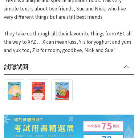
. Here is a unique and special alphabet book. This very
simple text is about two friends, Sue and Nick, who like
very different things but are still best friends.
They take us through all their favourite things from ABC all
the way to XYZ . . . X can mean kiss, Y is for yoghurt and yum
and yuk too, Z is for zoom, goodbye, Nick and Sue!
試聽試閱