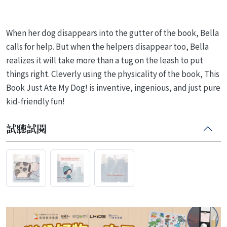
When her dog disappears into the gutter of the book, Bella
calls for help. But when the helpers disappear too, Bella
realizes it will take more than a tug on the leash to put
things right. Cleverly using the physicality of the book, This
Book Just Ate My Dog! is inventive, ingenious, and just pure
kid-friendly fun!
試聽試閱