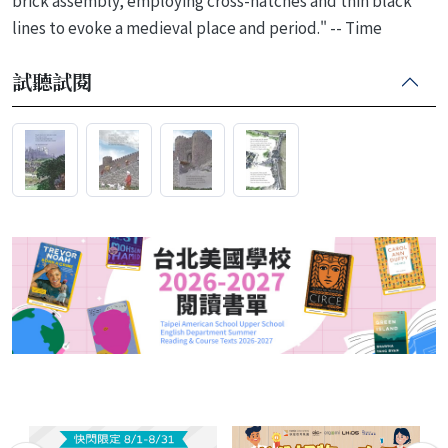
brick assembly, employing cross-hatches and thin black
lines to evoke a medieval place and period." -- Time
試聽試閱