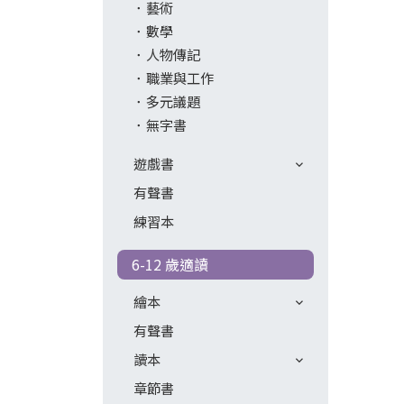
藝術
數學
人物傳記
職業與工作
多元議題
無字書
遊戲書
有聲書
練習本
6-12 歲適讀
繪本
有聲書
讀本
章節書