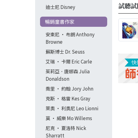
試聽試
迪士尼 Disney
暢銷童書作家
安東尼 ‧ 布朗 Anthony
Browne
蘇斯博士 Dr. Seuss
艾瑞 ‧ 卡爾 Eric Carle
茱莉亞．唐娜森 Julia
Donaldson
喬里 ‧ 約翰 Jory John
克斯 ‧ 格雷 Kes Gray
萊奧 ‧ 利奧尼 Leo Lionni
莫 ‧ 威樂 Mo Willems
尼克 ‧ 夏洛特 Nick
Sharratt