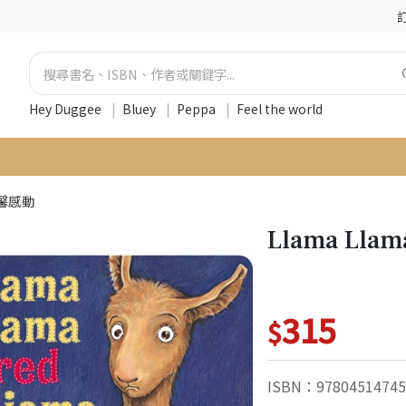
Hey Duggee
|
Bluey
|
Peppa
|
Feel the world
馨感動
Llama Llam
315
$
ISBN：97804514745