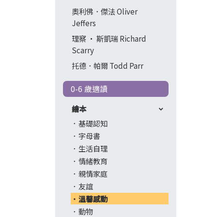
奧利佛．傑法 Oliver
Jeffers
理察 ‧ 斯凱瑞 Richard
Scarry
托德．帕爾 Todd Parr
0-6 歲適讀
繪本
基礎認知
字母書
生活自理
情緒教育
親情家庭
友誼
溫馨感動
動物