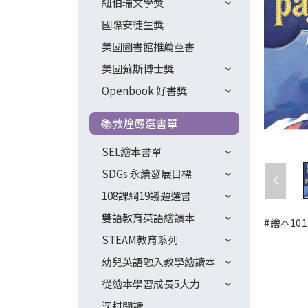
紐伯瑞文學獎
國際安徒生獎
美國圖書館推薦童書
美國蘇斯博士獎
Openbook 好書獎
📚敦煌嚴選書單
SEL繪本書單
SDGs 永續發展目標
108課綱19議題選書
雙語教育英語繪讀本
#繪本101
STEAM教育系列
幼兒英語融入教學繪讀本
從繪本學習成長5大力
深耕閱讀