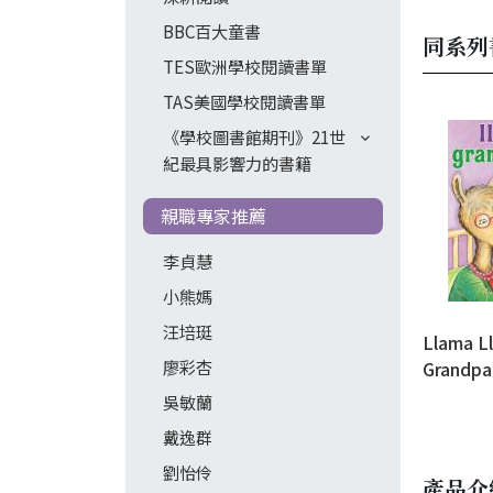
BBC百大童書
同系列
TES歐洲學校閱讀書單
TAS美國學校閱讀書單
《學校圖書館期刊》21世
紀最具影響力的書籍
親職專家推薦
李貞慧
小熊媽
汪培珽
Llama L
廖彩杏
Grandp
吳敏蘭
戴逸群
劉怡伶
產品介