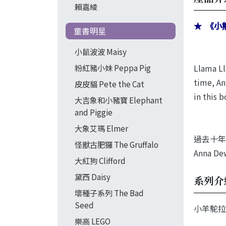
賴嘉綾
★ 《小
童書明星
小鼠波波 Maisy
Llama Ll
粉紅豬小妹 Peppa Pig
time, An
皮皮貓 Pete the Cat
in this 
大吉象和小豬寶 Elephant
and Piggie
大象艾瑪 Elmer
過去十年
怪獸古肥玀 The Gruffalo
Anna
大紅狗 Clifford
黛西 Daisy
系列介
壞種子系列 The Bad
Seed
小羊駝拉
樂高 LEGO