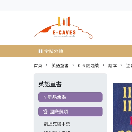
全站分類
首頁
英語童書
0-6 歲適讀
繪本
溫
英語童書
⭐ 新品焦點
🏆 國際獎項
凱迪克繪本獎