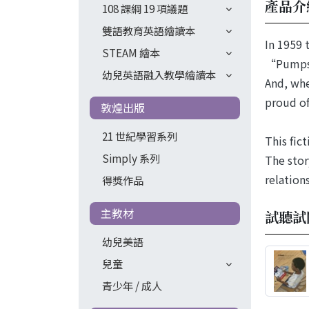
產品介
108 課綱 19 項議題
雙語教育英語繪讀本
In 1959 
STEAM 繪本
“Pumpsie
幼兒英語融入教學繪讀本
And, whe
proud of
敦煌出版
21 世紀學習系列
This fic
Simply 系列
The stor
relation
得獎作品
主教材
試聽試
幼兒美語
兒童
青少年 / 成人