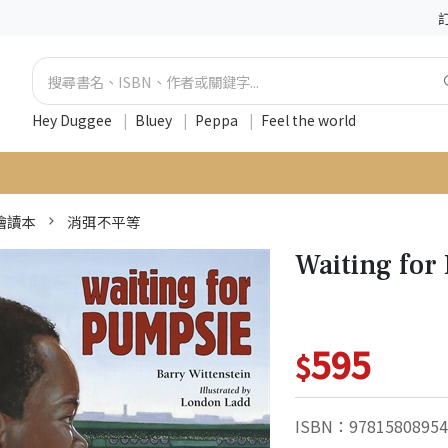
Hey Duggee
|
Bluey
|
Peppa
|
Feel the world
 繪讀本
消弭不平等
Waiting fo
595
$
ISBN：97815808954