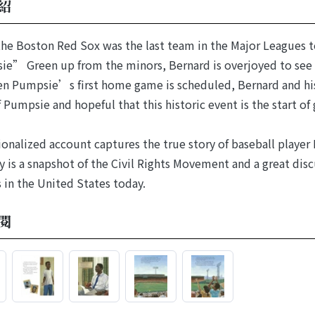
紹
the Boston Red Sox was the last team in the Major Leagues to
” Green up from the minors, Bernard is overjoyed to see 
n Pumpsie’s first home game is scheduled, Bernard and his
 Pumpsie and hopeful that this historic event is the start of
tionalized account captures the true story of baseball playe
y is a snapshot of the Civil Rights Movement and a great disc
s in the United States today.
閱