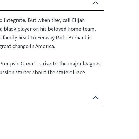
 integrate. But when they call Elijah
a black player on his beloved home team.
 family head to Fenway Park. Bernard is
 great change in America.
r Pumpsie Green’s rise to the major leagues.
ussion starter about the state of race