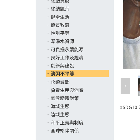
終結貧窮
終結飢荒
健全生活
優質教育
性別平等
潔淨水資源
可負擔永續能源
良好工作及經濟
創新與建設
消弭不平等
永續城鄉
負責生產與消費
氣候變遷對策
海域生態
#SDG1
陸域生態
和平正義與制度
全球夥伴關係