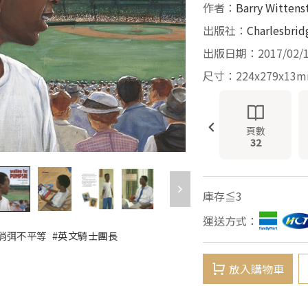
作者：
Barry Wittens
出版社：
Charlesbrid
出版日期：2017/02/
尺寸：224x279x13
頁數
32
庫存≦3
運送方式：
0 消弭不平等
#英文騎士團長
放入購物車