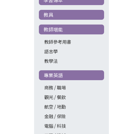
教具
教師增能
教師參考用書
語言學
教學法
專業英語
商務 / 職場
觀光 / 餐飲
航空 / 地勤
金融 / 保險
電腦 / 科技