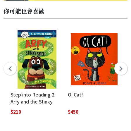
你可能也會喜歡
Step into Reading 2:
Oi Cat!
Th
Arfy and the Stinky
Smell
$210
$450
$3