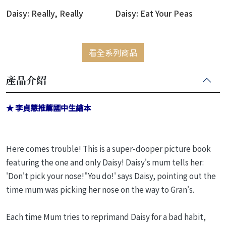
Daisy: Really, Really
Daisy: Eat Your Peas
看全系列商品
產品介紹
★ 李貞慧推薦國中生繪本
Here comes trouble! This is a super-dooper picture book
featuring the one and only Daisy! Daisy's mum tells her:
'Don't pick your nose!"You do!' says Daisy, pointing out the
time mum was picking her nose on the way to Gran's.
Each time Mum tries to reprimand Daisy for a bad habit,