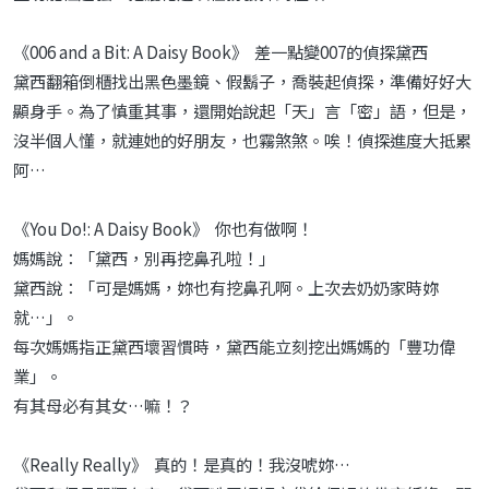
《006 and a Bit: A Daisy Book》 差一點變007的偵探黛西
黛西翻箱倒櫃找出黑色墨鏡、假鬍子，喬裝起偵探，準備好好大
顯身手。為了慎重其事，還開始說起「天」言「密」語，但是，
沒半個人懂，就連她的好朋友，也霧煞煞。唉！偵探進度大抵累
阿…
《You Do!: A Daisy Book》 你也有做啊！
媽媽說：「黛西，別再挖鼻孔啦！」
黛西說：「可是媽媽，妳也有挖鼻孔啊。上次去奶奶家時妳
就…」。
每次媽媽指正黛西壞習慣時，黛西能立刻挖出媽媽的「豐功偉
業」。
有其母必有其女…嘛！？
《Really Really》 真的！是真的！我沒唬妳…