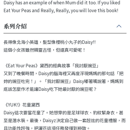
Daisy has an example of when Mum did it too. If you liked
Eat Your Peas and Really, Really, you will love this book!
系列介紹
長得像北海小英雄，髮型像櫻桃小丸子的Daisy!!
這個小女孩雖然精靈古怪，但還真可愛呢！
《Eat Your Peas》黛西的經典故事「我討厭豌豆」
又到了晚餐時間，Daisy的腦海裡又再度浮現媽媽的那句話「把
妳的豌豆吃完！」。「我討厭豌豆」Daisy嘟著嘴說著，媽媽到
底該怎麼作才能讓Daisy吃下她最討厭的豌豆呢？
《YUK!》花童黛西
Daisy這次要當花童了。她想穿的是足球球衣、豹紋緊身衣，甚
至是潛水裝。最後，Daisyz決定自己做一套超炫的花童禮服，而
且功能性超強，把灑花這項任務發揮到極致。