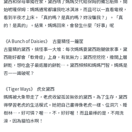
黛西和保母單獨在家，黛西啃了媽媽交代給保姆的備忘紙條，開
始唬嚨保姆：媽媽通常都讓我吃冰淇淋，而且可以一直看電視，
看到半夜才上床。「真的嗎？是真的嗎？妳沒騙我？」。「真
的！是真的」。結果，媽媽回來，會發生什麼「好事」呢
《A Bunch of Daisies》 古靈精怪一籮筐
古靈精的黛西，搞怪事一大堆：每次媽媽要黛西跑腿做家事，黛
西剛好都會「軟骨症」上身，有氣無力；黛西挖挖挖，撥開上層
餅乾，想吃盒子最底層的餅乾…。黛西頻頻和媽媽鬥智，媽媽是
否一一識破呢？
《Tiger Ways》 虎女黛西
媽媽被大象帶走了，老虎收留孤苦無依的黛西。為了生存，黛西
得學習老虎的生活模式。她把自己畫得像老虎一樣、住洞穴、睡
樹林…，好可憐？喔…，不，好好喔 ！而且最棒的是，不用洗
澡，因為貓怕水啊！