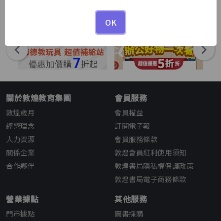
1
1
/
OK
關於敦煌教育集團
會員服務
敦煌歲月
會員權益
經營理念
訂閱電子報
人力資源
會員服務條款
關係企業
敦煌會員紅利使用須知
合作夥伴
敦煌書局隱私權保護政策
敦煌書局電子商務條款
營業據點
其他服務
門市據點
圖書採購