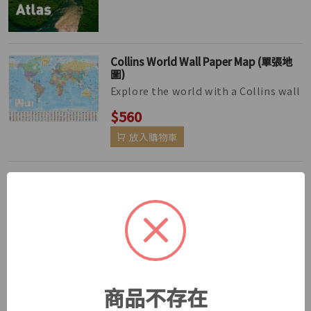
Collins World Wall Paper Map (單張地
圖)
Explore the world with a Collins wall
map Fully updated world map to
$560
include the latest political ch...
放入購物車
New Historical Atlas of the World (第六
版)
The Historical Atlas of the World
presents important periods and
$420
turning points in 5,000 years of wo...
放入購物車
商品不存在