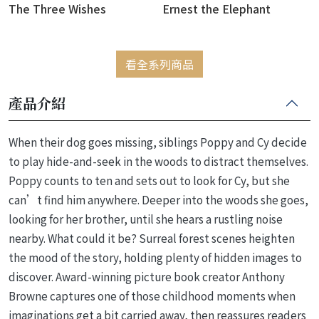
The Three Wishes
Ernest the Elephant
看全系列商品
產品介紹
When their dog goes missing, siblings Poppy and Cy decide
to play hide-and-seek in the woods to distract themselves.
Poppy counts to ten and sets out to look for Cy, but she
can’t find him anywhere. Deeper into the woods she goes,
looking for her brother, until she hears a rustling noise
nearby. What could it be? Surreal forest scenes heighten
the mood of the story, holding plenty of hidden images to
discover. Award-winning picture book creator Anthony
Browne captures one of those childhood moments when
imaginations get a bit carried away, then reassures readers