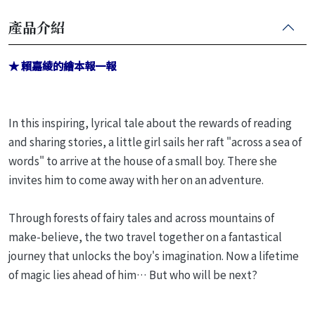
產品介紹
★ 賴嘉綾的繪本報一報
In this inspiring, lyrical tale about the rewards of reading
and sharing stories, a little girl sails her raft "across a sea of
words" to arrive at the house of a small boy. There she
invites him to come away with her on an adventure.
Through forests of fairy tales and across mountains of
make-believe, the two travel together on a fantastical
journey that unlocks the boy's imagination. Now a lifetime
of magic lies ahead of him… But who will be next?