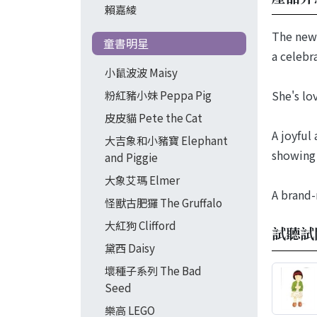
賴嘉綾
The newe
童書明星
a celebra
小鼠波波 Maisy
She's lov
粉紅豬小妹 Peppa Pig
皮皮貓 Pete the Cat
A joyful
大吉象和小豬寶 Elephant
showing 
and Piggie
大象艾瑪 Elmer
A brand-
怪獸古肥玀 The Gruffalo
大紅狗 Clifford
試聽試
黛西 Daisy
壞種子系列 The Bad
Seed
樂高 LEGO