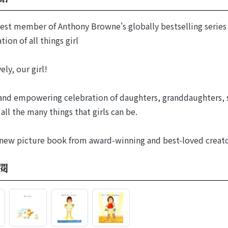
st member of Anthony Browne's globally bestselling series
tion of all things girl
ely, our girl!
 and empowering celebration of daughters, granddaughters, s
all the many things that girls can be.
new picture book from award-winning and best-loved creat
閱