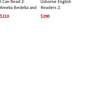
I Can Read 2:
Usborne English
Amelia Bedelia and
Readers 2:
the Surprise
Gulliver's Travels
$210
$290
Shower
(QR Code)