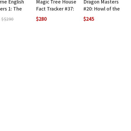
rne English
Magic Tree House
Dragon Masters
ers 1: The
Fact Tracker #37:
#20: Howl of the
ror and the
Baseball
Wind Dragon: A
$280
$245
$$290
tingale (QR
Branches Book
)