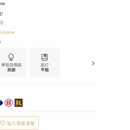
wne
gi
30
Browne
m
學習目標語
裝訂
英語
平裝
加入喜愛清單