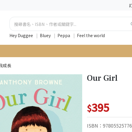
Hey Duggee
|
Bluey
|
Peppa
|
Feel the world
我成長
Our Girl
395
$
ISBN：97805525776