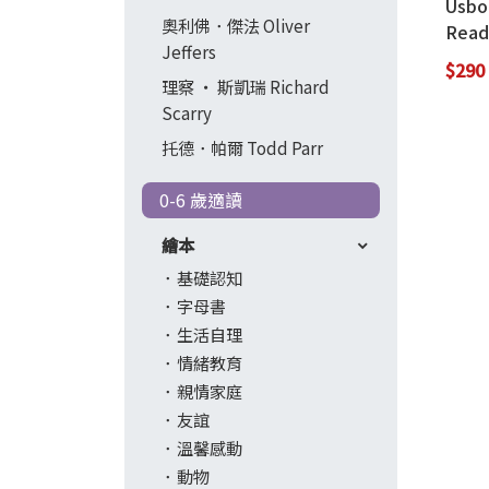
Usbo
奧利佛．傑法 Oliver
Read
Jeffers
Empe
$290
Nigh
理察 ‧ 斯凱瑞 Richard
Code
Scarry
托德．帕爾 Todd Parr
0-6 歲適讀
繪本
基礎認知
字母書
生活自理
情緒教育
親情家庭
友誼
溫馨感動
動物