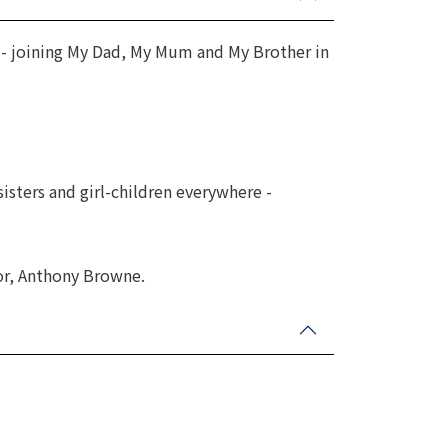
 - joining My Dad, My Mum and My Brother in
isters and girl-children everywhere -
or, Anthony Browne.