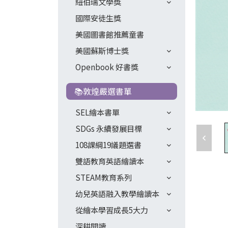
紐伯瑞文學獎
國際安徒生獎
美國圖書館推薦童書
美國蘇斯博士獎
Openbook 好書獎
📚敦煌嚴選書單
SEL繪本書單
SDGs 永續發展目標
108課綱19議題選書
雙語教育英語繪讀本
STEAM教育系列
幼兒英語融入教學繪讀本
從繪本學習成長5大力
深耕閱讀