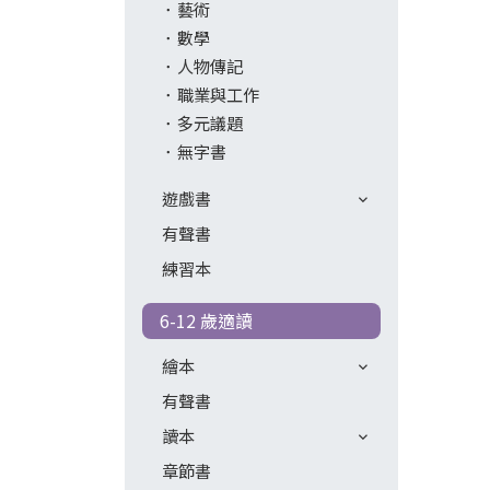
藝術
數學
人物傳記
職業與工作
多元議題
無字書
遊戲書
有聲書
練習本
6-12 歲適讀
繪本
有聲書
讀本
章節書