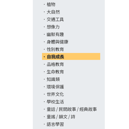
植物
大自然
交通工具
想像力
幽默有趣
身體與健康
性別教育
自我成長
品格教育
生命教育
知識類
環境保護
世界文化
學校生活
童話 / 民間故事 / 經典故事
童謠 / 韻文 / 詩
語言學習