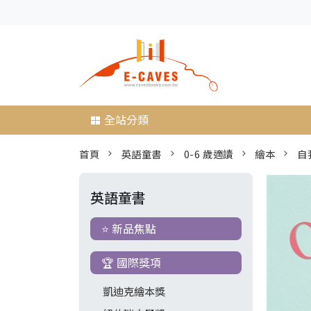
全站分類
首頁
英語童書
0-6 歲適讀
繪本
自
英語童書
⭐ 新品焦點
🏆 國際獎項
凱迪克繪本獎