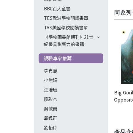
BBC百大童書
同系列
TES歐洲學校閱讀書單
TAS美國學校閱讀書單
《學校圖書館期刊》21世
紀最具影響力的書籍
親職專家推薦
李貞慧
小熊媽
汪培珽
Big Gori
廖彩杏
Opposit
吳敏蘭
戴逸群
劉怡伶
產品介