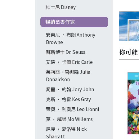
迪士尼 Disney
暢銷童書作家
安東尼 ‧ 布朗 Anthony
Browne
你可能
蘇斯博士 Dr. Seuss
艾瑞 ‧ 卡爾 Eric Carle
茱莉亞．唐娜森 Julia
Donaldson
喬里 ‧ 約翰 Jory John
克斯 ‧ 格雷 Kes Gray
萊奧 ‧ 利奧尼 Leo Lionni
莫 ‧ 威樂 Mo Willems
尼克 ‧ 夏洛特 Nick
Sharratt