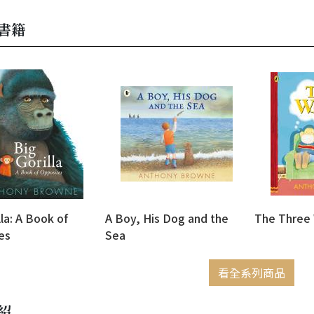
書籍
lla: A Book of
A Boy, His Dog and the
The Three
es
Sea
看全系列商品
紹