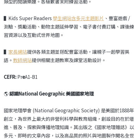
類型的閱讀樂趣。各級數書末附練習活動。
▌Kids Super Readers
學生網站含多元主題影片
、豐富遊戲 /
測驗、獎勵活動、動物主題延伸學習、電子書付費訂購、課後練
習資源以及互動式世界地圖。
▌
家長網站
提供各類主題並搭配豐富活動，讓親子一起學習英
語。
教師網站
提供相關主題教案及課堂活動設計。
CEFR:
Pr
e
A1-B1
🌎
認識National Geographic 美國國家地理
國家地理學會 (National Geographic Society) 是美國於1888年
創立，為世界上最大的非營利科學與教育組織，創設目的在於增
進、普及、探索與傳播地理知識。其出版之《國家地理雜誌》以
多元、即時的文章內容，以及高品質的照片與地圖製作聞名全世