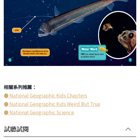
相關系列推薦：
● National Geographic Kids Chapters
● National Geographic Kids Weird But True
● National Geographic Science
試聽試閱