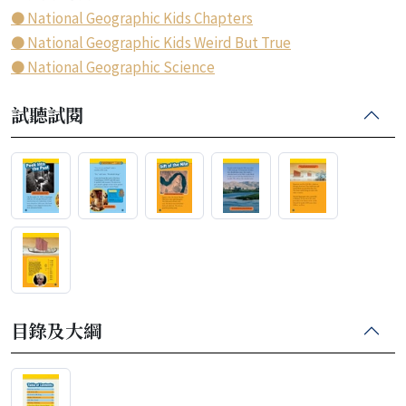
● National Geographic Kids Chapters
● National Geographic Kids Weird But True
● National Geographic Science
試聽試閱
目錄及大綱