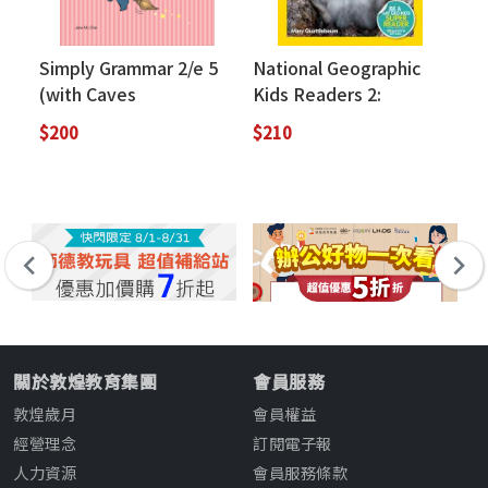
Simply Grammar 2/e 5
National Geographic
Si
(with Caves
Kids Readers 2:
(w
WebSource)
Adorable Animals
We
$200
$210
$2
關於敦煌教育集團
會員服務
敦煌歲月
會員權益
經營理念
訂閱電子報
人力資源
會員服務條款