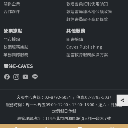
關係企業
敦煌會員紅利使用須知
合作夥伴
敦煌書局隱私權保護政策
敦煌書局電子商務條款
營業據點
其他服務
門市據點
圖書採購
校園服務據點
Caves Publishing
業務團隊服務
語言教育服務解決方案
關注E-CAVES
客服中心專線：02-8792-5024
/
傳真:02-8792-5037
服務時間：周一～周五09:00~12:00、13:00~18:00，週六、日及國
定例假日休假
總管理處地址：114台北市內湖區堤頂大道一段207號
本網站建議採用chrome瀏覽器,瀏覽更順暢