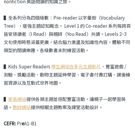
nonfiction 英語閱讀的知識之旅。
▌全系列分為四個級數：Pre-reader 以字彙樹（Vocabulary
Tree），增強主題認知概念。 Level 1 的 Co-reader 系列每跨頁
皆安排讀者（I Read）與親師（You Read）共讀。Levels 2~3
文句使用時態涵蓋更廣，結合腦力激盪及知識性內容，體驗不同
類型的閱讀樂趣。各級數書末附練習活動。
▌Kids Super Readers
學生網站含多元主題影片
、豐富遊戲 /
測驗、獎勵活動、動物主題延伸學習、電子書付費訂購、課後練
習資源以及互動式世界地圖。
▌
家長網站
提供各類主題並搭配豐富活動，讓親子一起學習英
語。
教師網站
提供相關主題教案及課堂活動設計。
CEFR:
Pr
e
A1-B1