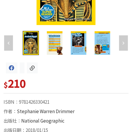
210
$
ISBN：9781426330421
作者：
Stephanie Warren Drimmer
出版社：
National Geographic
出版日期：2018/01/15