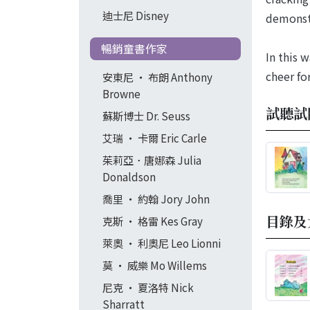
迪士尼 Disney
demonstr
暢銷童書作家
In this 
cheer fo
安東尼 ‧ 布朗 Anthony
Browne
試聽試
蘇斯博士 Dr. Seuss
艾瑞 ‧ 卡爾 Eric Carle
茱莉亞．唐娜森 Julia
Donaldson
喬里 ‧ 約翰 Jory John
目錄及
克斯 ‧ 格雷 Kes Gray
萊奧 ‧ 利奧尼 Leo Lionni
莫 ‧ 威樂 Mo Willems
尼克 ‧ 夏洛特 Nick
Sharratt