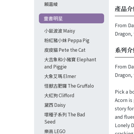
賴嘉綾
產品介
童書明星
From Dav
小鼠波波 Maisy
Dragon, 
粉紅豬小妹 Peppa Pig
系列介
皮皮貓 Pete the Cat
大吉象和小豬寶 Elephant
From Dav
and Piggie
Dragon, 
大象艾瑪 Elmer
怪獸古肥玀 The Gruffalo
Pick a b
大紅狗 Clifford
Acorn is 
黛西 Daisy
story fo
壞種子系列 The Bad
and flue
Seed
Lonely D
樂高 LEGO
cracking