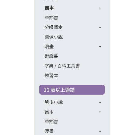
讀本
章節書
分級讀本
圖像小說
漫畫
遊戲書
字典 / 百科工具書
練習本
12 歲以上適讀
兒少小說
讀本
章節書
漫畫