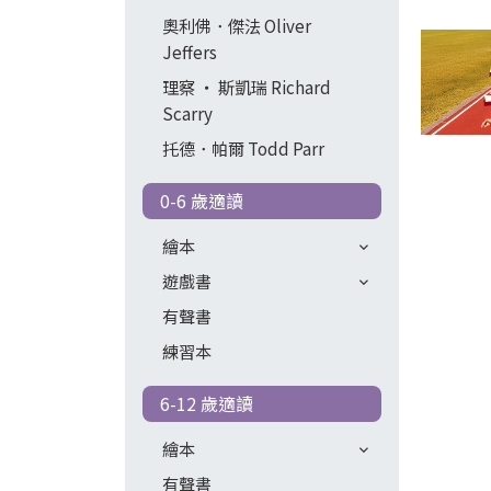
奧利佛．傑法 Oliver
Jeffers
理察 ‧ 斯凱瑞 Richard
Scarry
托德．帕爾 Todd Parr
0-6 歲適讀
繪本
遊戲書
有聲書
練習本
6-12 歲適讀
繪本
有聲書