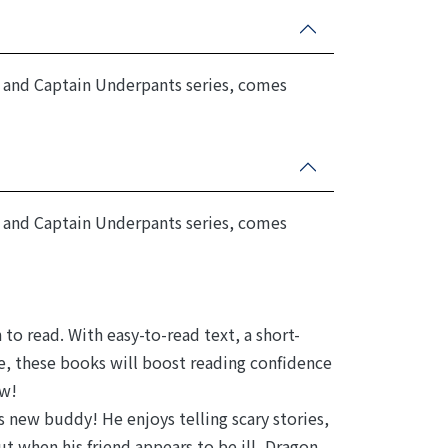
 and Captain Underpants series, comes
 and Captain Underpants series, comes
n to read. With easy-to-read text, a short-
e, these books will boost reading confidence
ow!
 new buddy! He enjoys telling scary stories,
ut when his friend appears to be ill, Dragon