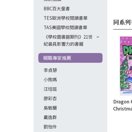
BBC百大童書
TES歐洲學校閱讀書單
同系列
TAS美國學校閱讀書單
《學校圖書館期刊》21世
紀最具影響力的書籍
親職專家推薦
李貞慧
小熊媽
汪培珽
廖彩杏
Dragon 
吳敏蘭
Christm
戴逸群
劉怡伶