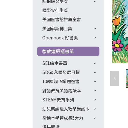
紐伯瑞文學獎
國際安徒生獎
美國圖書館推薦童書
美國蘇斯博士獎
Openbook 好書獎
📚敦煌嚴選書單
SEL繪本書單
SDGs 永續發展目標
108課綱19議題選書
雙語教育英語繪讀本
STEAM教育系列
幼兒英語融入教學繪讀本
從繪本學習成長5大力
深耕閱讀