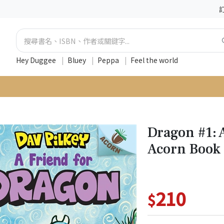
Hey Duggee
|
Bluey
|
Peppa
|
Feel the world
Dragon #1: 
Acorn Book
210
$