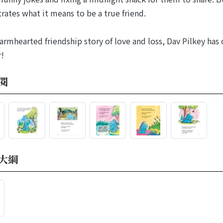
ates what it means to be a true friend.
warmhearted friendship story of love and loss, Dav Pilkey has
r!
閱
大綱