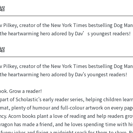
紹
 Pilkey, creator of the New York Times bestselling Dog Man
the heartwarming hero adored by Dav’s youngest readers!
紹
 Pilkey, creator of the New York Times bestselling Dog Man
the heartwarming hero adored by Dav's youngest readers!
ook. Grow a reader!
part of Scholastic's early reader series, helping children lear
rmat, plenty of humour and full-colour artwork on every pag
ncy. Acorn books plant a love of reading and help readers gr
ragon has made a friend, and he loves spending time with his
 funny jokes and fixing a midnight snack for them to share. B