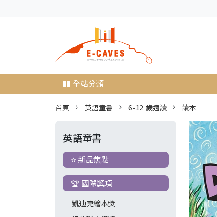
全站分類
首頁
英語童書
6-12 歲適讀
讀本
英語童書
⭐ 新品焦點
🏆 國際獎項
凱迪克繪本獎