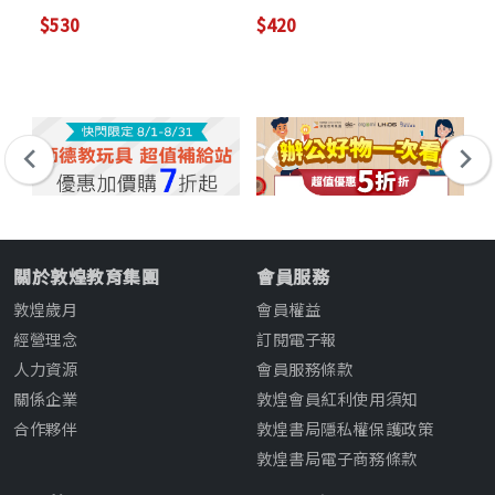
(International Edition)
(with Digital Audio
Re
$530
$420
$3
2
CDs/2片)
Ed
(w
關於敦煌教育集團
會員服務
敦煌歲月
會員權益
經營理念
訂閱電子報
人力資源
會員服務條款
關係企業
敦煌會員紅利使用須知
合作夥伴
敦煌書局隱私權保護政策
敦煌書局電子商務條款