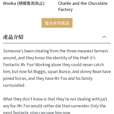
Wonka (絕版售完為止)
Charlie and the Chocolate
Factory
看全系列商品
產品介紹
Someone's been stealing from the three meanest farmers
around, and they know the identity of the thief-it's
Fantastic Mr. Fox! Working alone they could never catch
him; but now fat Boggis, squat Bunce, and skinny Bean have
joined forces, and they have Mr. Fox and his family
surrounded.
What they don't know is that they're not dealing with just
any fox-Mr. Fox would rather die than surrender. Only the
most fantastic plan can save him now.