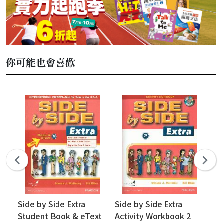
你可能也會喜歡
Side by Side Extra
Side by Side Extra
Re
Student Book & eText
Activity Workbook 2
Co