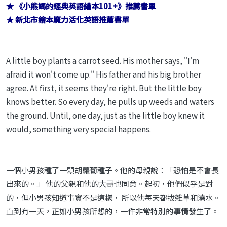
★ 《小熊媽的經典英語繪本101+》推薦書單
★ 新北市繪本魔力活化英語推薦書單
A little boy plants a carrot seed. His mother says, "I'm
afraid it won't come up." His father and his big brother
agree. At first, it seems they're right. But the little boy
knows better. So every day, he pulls up weeds and waters
the ground. Until, one day, just as the little boy knew it
would, something very special happens.
一個小男孩種了一顆胡蘿蔔種子。他的母親說：「恐怕是不會長
出來的。」 他的父親和他的大哥也同意。起初，他們似乎是對
的，但小男孩知道事實不是這樣， 所以他每天都拔雜草和澆水。
直到有一天，正如小男孩所想的，一件非常特別的事情發生了。