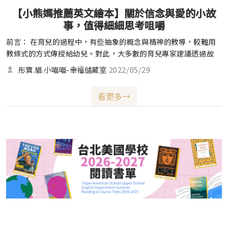
【小熊媽推薦英文繪本】關於信念與愛的小故
事，值得細細思考咀嚼
前言： 在育兒的過程中，有些抽象的概念與精神的教導，較難用
教條式的方式傳授給幼兒。對此，大多數的育兒專家建議透過故
事、繪本，甚至是經驗做為啟發，讓孩子能夠了解、分辨自己的感
彤寶.貓.小喵喵-幸福儲藏室
2022/05/29
受與行為意義。 今天向各位推薦以下這三本經典英文繪本，描述
的主題是關於＂信念＂與＂愛＂的小故事，很短但卻意義深遠，值
看更多→
得百般細細思考咀嚼。