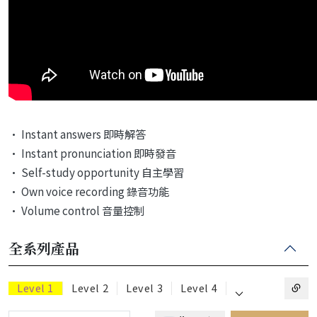
• Instant answers 即時解答
• Instant pronunciation 即時發音
• Self-study opportunity 自主學習
• Own voice recording 錄音功能
• Volume control 音量控制
全系列產品
⌵
Level 1
Level 2
Level 3
Level 4