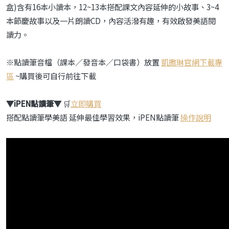
盒)含有16本小讀本，12~13本搭配課文內容延伸的小故事、3~4
本節慶故事以及一片朗讀CD，內容活潑有趣，有效啟發美語閱
讀力。
※點讀筆音檔（課本／發音本／口袋書）放置
凱撒琳官網下載專
區
~購買後可自行前往下載
▼
iPEN點讀筆
▼
🛒
立即購買
搭配點讀筆學美語 延伸最佳學習效果，iPEN點讀筆
操作說明