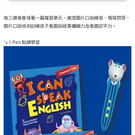
每三課後會接著一篇複習單元，連環圖片口說練習、情境問答、
圖片口說檢測訓練孩子看圖說故事邏輯力及看圖認字力。
↘ I-Pen 點讀學習