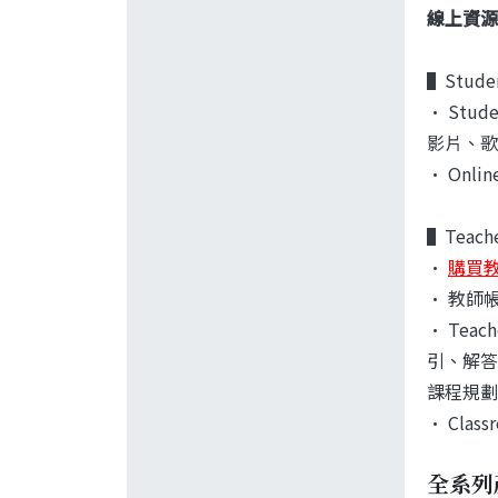
線上資源
▌Studen
•
Stu
影片、歌
•
Onl
▌Teache
•
購買
•
教師
•
Teac
引、解答和
課程規劃表
•
Clas
全系列