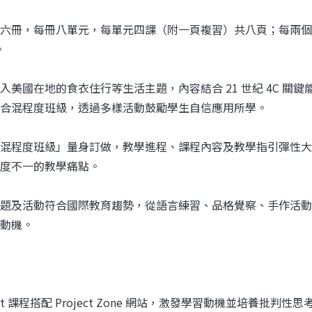
共六冊，每冊八單元，每單元四課（附一頁複習）共八頁；每兩
。
入美國在地的食衣住行等生活主題，內容結合 21 世紀 4C 關鍵
合混程度班級，透過多樣活動鼓勵學生自信應用所學。
混程度班級」量身訂做，教學進程、課程內容及教學指引彈性大
度不一的教學痛點。
題及活動符合國際教育趨勢，從語言練習、品格覺察、手作活動到 P
動機。
ect 課程搭配 Project Zone 網站，激發學習動機並培養批判性