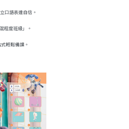
立口語表達自信。
於「混程度班級」。
一站式輕鬆備課。