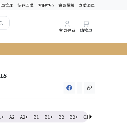
訂單管理
快速回購
客服中心
會員權益
喜愛清單
會員專區
購物車
us
1+
A2
A2+
B1
B1+
B2
B2+
C1
C1+
C2
Ele