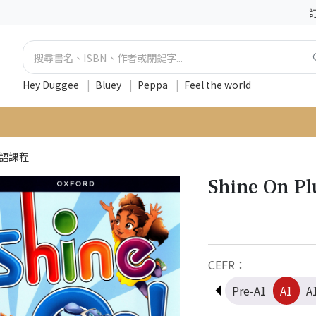
Hey Duggee
|
Bluey
|
Peppa
|
Feel the world
英語課程
Shine On Pl
CEFR：
Pre-A1
A1
A