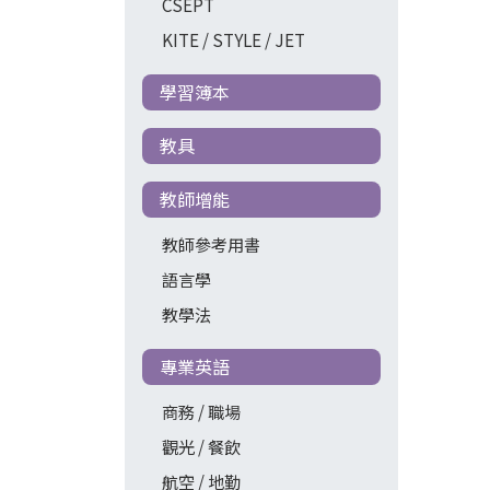
CSEPT
KITE / STYLE / JET
學習簿本
教具
教師增能
教師參考用書
語言學
教學法
專業英語
商務 / 職場
觀光 / 餐飲
航空 / 地勤