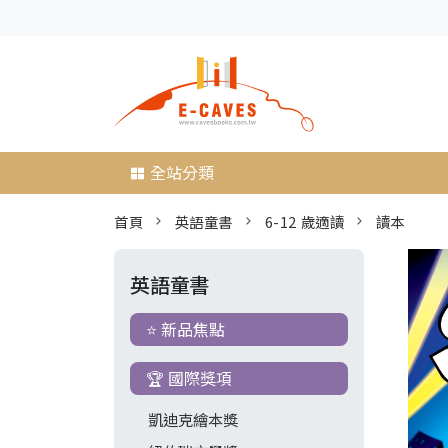
全站分類
首頁
英語童書
6-12 歲適讀
讀本
英語童書
⭐ 新品焦點
🏆 國際獎項
凱迪克繪本獎