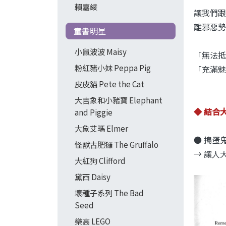
賴嘉綾
讓我們跟
離邪惡勢
童書明星
小鼠波波 Maisy
「無法抵
粉紅豬小妹 Peppa Pig
「充滿魅
皮皮貓 Pete the Cat
大吉象和小豬寶 Elephant
◆ 結合
and Piggie
大象艾瑪 Elmer
● 搗蛋
怪獸古肥玀 The Gruffalo
→ 讓人
大紅狗 Clifford
黛西 Daisy
壞種子系列 The Bad
Seed
樂高 LEGO