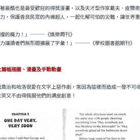
著最酷也是最受歡迎的得獎漫畫，以及天才型作家戴夫．皮爾奇(Da
力，保護善良民眾的內褲超人，一起化解可怕的災難，讓世界重
擋的魔力！」───《娛樂周刊》
力讓讀者們無形間擴展了字彙！」───《學校圖書館期刊》
大篇幅插圖、漫畫及手動動畫
鬼喬治和哈洛很愛在文字上惡作劇，常因為這樣而造成一發不可
大笑又不由得佩服他們的調皮創意！