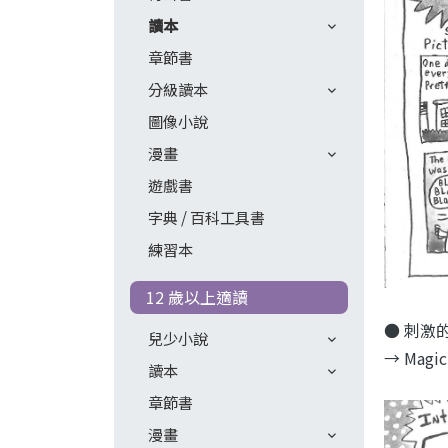
讀本
章節書
分級讀本
圖像小說
漫畫
遊戲書
字典 / 百科工具書
練習本
12 歲以上適讀
● 刺激
兒少小說
→ Magic
讀本
章節書
漫畫