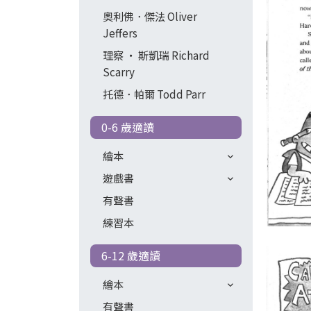
奧利佛．傑法 Oliver
Jeffers
理察 ‧ 斯凱瑞 Richard
Scarry
托德．帕爾 Todd Parr
0-6 歲適讀
繪本
遊戲書
有聲書
練習本
6-12 歲適讀
繪本
有聲書