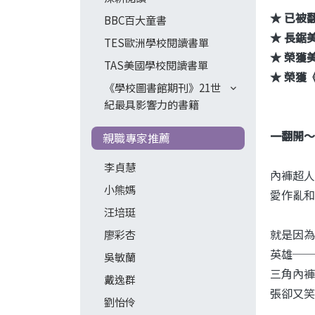
★ 已被
BBC百大童書
★ 長鋸
TES歐洲學校閱讀書單
★ 榮獲
TAS美國學校閱讀書單
★ 榮獲
《學校圖書館期刊》21世
紀最具影響力的書籍
一翻開～
親職專家推薦
李貞慧
內褲超人
小熊媽
愛作亂和
汪培珽
就是因為
廖彩杏
英雄──
吳敏蘭
三角內褲
戴逸群
張卻又笑
劉怡伶