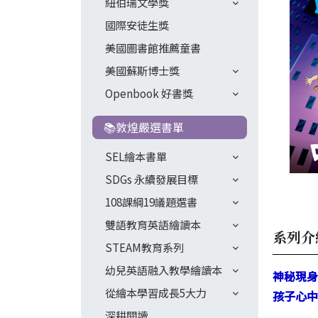
紐伯瑞文學獎
國際安徒生獎
美國圖書館推薦童書
美國蘇斯博士獎
Openbook 好書獎
📚敦煌嚴選書單
SEL繪本書單
SDGs 永續發展目標
108課綱19議題選書
雙語教育英語繪讀本
系列介
STEAM教育系列
幼兒英語融入教學繪讀本
神秘現身
從繪本學習成長5大力
孩子心中的
深耕閱讀