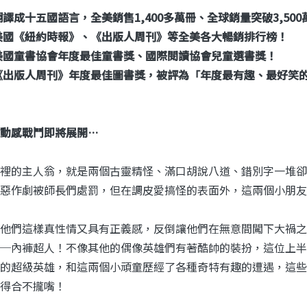
翻譯成十五國語言，全美銷售1,400多萬冊、全球銷量突破3,500
美國《紐約時報》、《出版人周刊》等全美各大暢銷排行榜！
美國童書協會年度最佳童書獎、國際閱讀協會兒童選書獎！
《出版人周刊》年度最佳圖書獎，被評為「年度最有趣、最好笑
動感戰鬥即將展開…
裡的主人翁，就是兩個古靈精怪、滿口胡說八道、錯別字一堆卻
惡作劇被師長們處罰，但在調皮愛搞怪的表面外，這兩個小朋友
他們這樣真性情又具有正義感，反倒讓他們在無意間闖下大禍之
─內褲超人！不像其他的偶像英雄們有著酷帥的裝扮，這位上半
的超級英雄，和這兩個小頑童歷經了各種奇特有趣的遭遇，這些
得合不攏嘴！