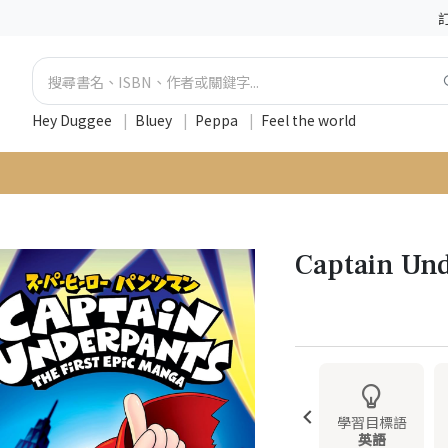
Hey Duggee
|
Bluey
|
Peppa
|
Feel the world
Captain Un
學習目標語
英語