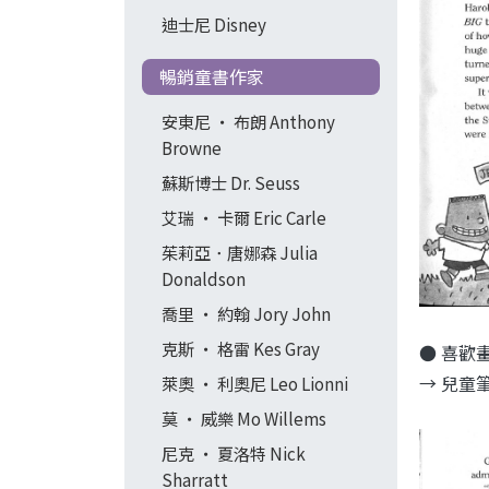
迪士尼 Disney
暢銷童書作家
安東尼 ‧ 布朗 Anthony
Browne
蘇斯博士 Dr. Seuss
艾瑞 ‧ 卡爾 Eric Carle
茱莉亞．唐娜森 Julia
Donaldson
喬里 ‧ 約翰 Jory John
克斯 ‧ 格雷 Kes Gray
● 喜歡
→ 兒童
萊奧 ‧ 利奧尼 Leo Lionni
莫 ‧ 威樂 Mo Willems
尼克 ‧ 夏洛特 Nick
Sharratt