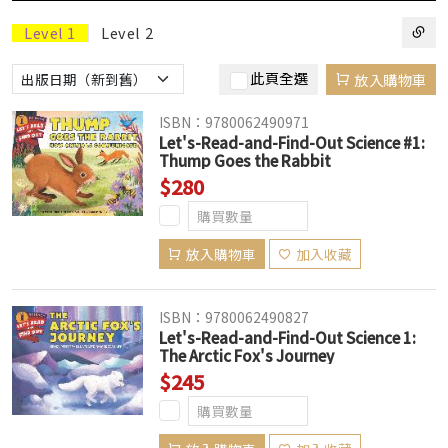
Level 1
Level 2
此頁全選
放入購物車
ISBN：9780062490971
Let's-Read-and-Find-Out Science #1:
Thump Goes the Rabbit
$280
放入購物車
加入收藏
ISBN：9780062490827
Let's-Read-and-Find-Out Science 1:
The Arctic Fox's Journey
$245