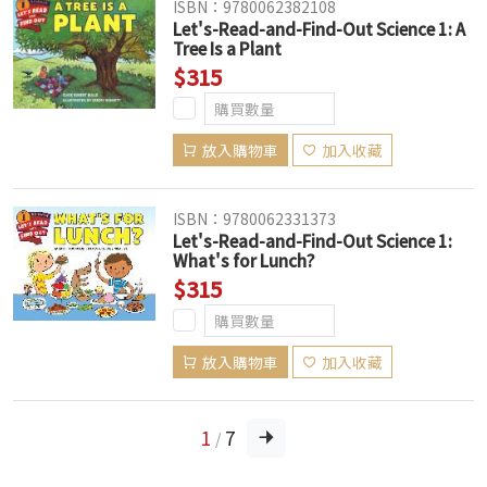
ISBN：9780062382108
Let's-Read-and-Find-Out Science 1: A
Tree Is a Plant
$315
放入購物車
加入收藏
ISBN：9780062331373
Let's-Read-and-Find-Out Science 1:
What's for Lunch?
$315
放入購物車
加入收藏
1
7
/