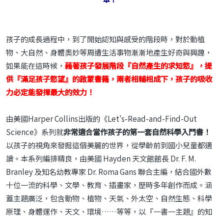
孩子的成長過程中，到了開始認知與感受的階段時，對於動植
物、大自然、身體奧妙等周遭生活事物漸漸地產生好奇與興趣，
如果能在這時候，
藉著孩子發展階段『自然產生的求知慾』，提
供『滿足孩子慾望』的啟蒙書籍，兩者相輔相成下，孩子的吸收
力必定能發揮最大的效力！
由美國Harper Collins出版的《Let's-Read-and-Find-Out
Science》系列就
非常
適合當作孩子的第一套自然科學入門書！
以孩子的視角來發掘這個美麗的世界，從學齡前到國小兒童都適
讀。本系列編排精良，由美國 Hayden 天文館館長 Dr. F. M.
Branley 及知名幼教專家 Dr. Roma Gans 聯合主編，結合國外數
十位一流的科學、文學、教育、插畫家，歷時多年創作而成。涵
蓋主題廣泛，包含動物、植物、天氣、外太空、自然生態、科學
原理、身體運作、天文、環境……等等，以『一書一主題』的知