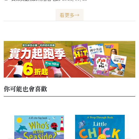
購買，還推薦給我認識的家長。首先，相信我，只要你動手翻開任
何一本書籍，你一定會愛不釋手，五本絕對不是你最後購買的數
看更多→
量，而且最後極有可能會棄械投降。還是買整套吧！ 第二，它是
依美國學制，按照年齡所編寫的書。整套書分成3到6歲及5到9
歲。所以你可以按照小朋友的年齡，購買適合他們年齡的書籍。不
會產生學童閱讀到與年齡不符的讀本，或者發生學生因年齡不夠成
熟，而無法理解書籍內容的窘境。第三，這套書的內容含括天文科
學、文學及教育。每一本書都根據一個主題來編寫，而且與每這個
主題有關的單字都會出現在內文中。
你可能也會喜歡