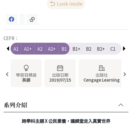
Look inside
CEFR：
e-A1
A1
A1+
A2
A2+
B1
B1+
B2
B2+
C1
C1+
學習目標語
出版日期
出版社
英語
2019/07/15
Cengage Learning
系列介紹
跨學科主題 X 公民素養，讓課堂走入真實世界