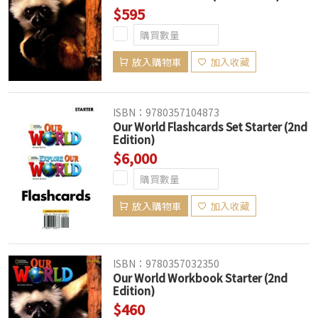
$595
放入購物車
加入收藏
ISBN：9780357104873
Our World Flashcards Set Starter (2nd
Edition)
$6,000
放入購物車
加入收藏
ISBN：9780357032350
Our World Workbook Starter (2nd
Edition)
$460