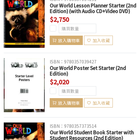
Our World Lesson Planner Starter (2nd
Edition) (with Audio CD+Video DVD)
$2,750
放入購物車
加入收藏
ISBN：9780357039427
Our World Poster Set Starter (2nd
Edition)
$2,020
放入購物車
加入收藏
ISBN：9780357373514
Our World Student Book Starter with
Student Resources (2nd Edition)