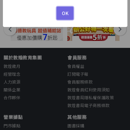
1
1
/
OK
關於敦煌教育集團
會員服務
敦煌歲月
會員權益
經營理念
訂閱電子報
人力資源
會員服務條款
關係企業
敦煌會員紅利使用須知
合作夥伴
敦煌書局隱私權保護政策
敦煌書局電子商務條款
營業據點
其他服務
門市據點
圖書採購