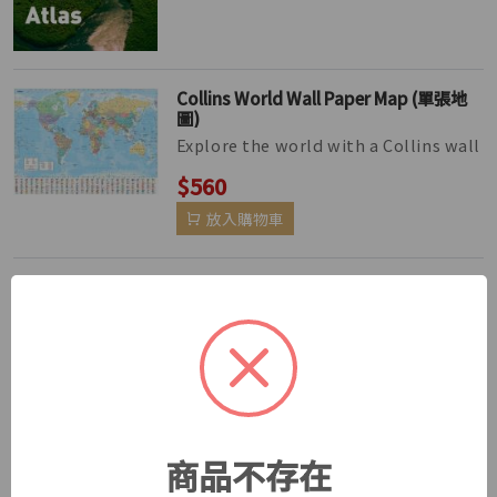
Collins World Wall Paper Map (單張地
圖)
Explore the world with a Collins wall
map Fully updated world map to
$560
include the latest political ch...
放入購物車
New Historical Atlas of the World (第六
版)
The Historical Atlas of the World
presents important periods and
$420
turning points in 5,000 years of wo...
放入購物車
商品不存在