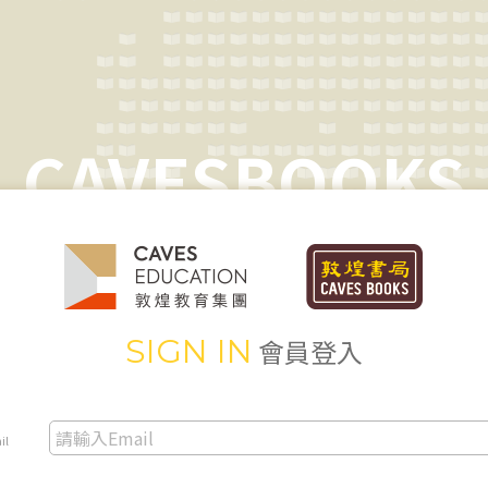
CAVESBOOKS
SIGN IN
會員登入
il