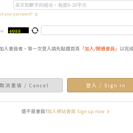
keyboard_arrow_right
 your password?
HA
加入會員者，第一次登入請先點選首頁
「加入/開通會員」
以完
還不是會員?
加入網站會員 Sign up now
keyboard_arrow_right