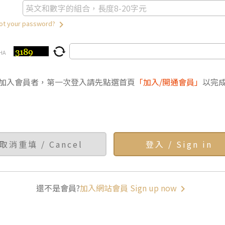
keyboard_arrow_right
 your password?
HA
加入會員者，第一次登入請先點選首頁
「加入/開通會員」
以完
還不是會員?
加入網站會員 Sign up now
keyboard_arrow_right