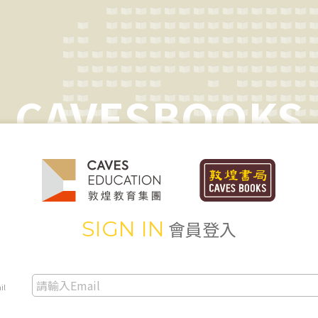
CAVESBOOKS
SIGN IN
會員登入
il