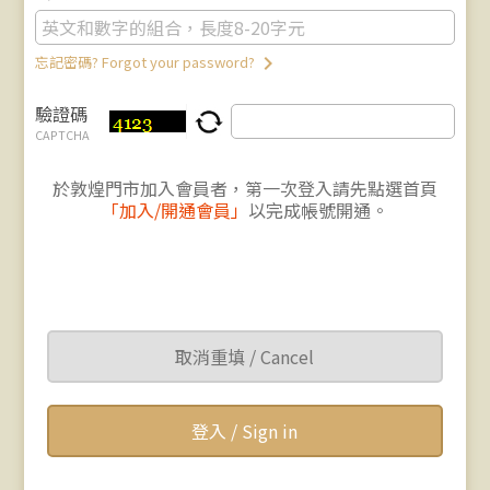
keyboard_arrow_right
忘記密碼? Forgot your password?
驗證碼
CAPTCHA
於敦煌門市加入會員者，第一次登入請先點選首頁
「加入/開通會員」
以完成帳號開通。