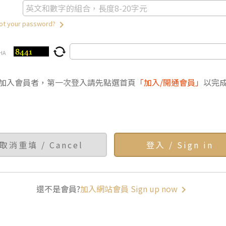
keyboard_arrow_right
 your password?
HA
加入會員者，第一次登入請先點選首頁
「加入/開通會員」
以完
還不是會員?
加入網站會員 Sign up now
keyboard_arrow_right