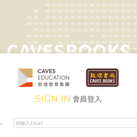
CAVESBOOKS
SIGN IN
會員登入
il