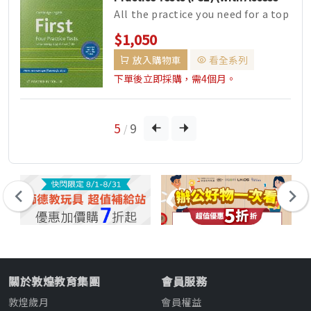
Code)
All the practice you need for a top
score in the C...
$1,050
放入購物車
看全系列
下單後立即採購，需4個月。
5
9
/
關於敦煌教育集團
會員服務
敦煌歲月
會員權益