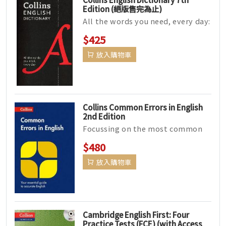
Edition (絕版售完為止)
All the words you need, every day:
the perfect dic...
$425
放入購物車
Collins Common Errors in English
2nd Edition
Focussing on the most common
errors in English, th...
$480
放入購物車
Cambridge English First: Four
Practice Tests (FCE) (with Access