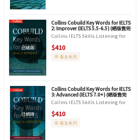
Collins Cobuild Key Words for IELTS
2: Improver (IELTS 5.5-6.5) (絕版售完
為止)
Collins IELTS Skills Listening for
IELTS Speaking...
$410
已絕版
看全系列
Collins Cobuild Key Words for IELTS
3: Advanced (IELTS 7.0+) (絕版售完
為止)
Collins IELTS Skills Listening for
IELTS Speaking...
$410
已絕版
看全系列