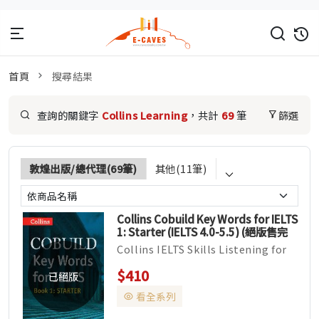
首頁
搜尋結果
查詢的關鍵字
Collins Learning
，共計
69
筆
篩選
⌵
敦煌出版/總代理(69筆)
其他(11筆)
Collins Cobuild Key Words for IELTS
1: Starter (IELTS 4.0-5.5) (絕版售完
為止)
Collins IELTS Skills Listening for
IELTS Speaking...
$410
已絕版
看全系列