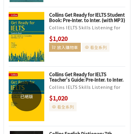
Collins Get Ready for IELTS Student
Book: Pre-Inter. to Inter. (with MP3)
(IELTS 3.5-4.5) (絕版售完為止)
Collins IELTS Skills Listening for
IELTS Speaking...
$1,020
放入購物車
看全系列
Collins Get Ready for IELTS
Teacher's Guide: Pre-Inter. to Inter.
(with MP3) (IELTS 3.5-4.5)
Collins IELTS Skills Listening for
IELTS Speaking...
已絕版
$1,020
看全系列
Collins English Dictionary 7th