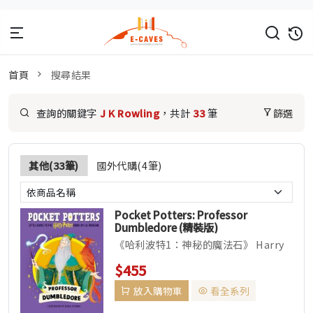
首頁
搜尋結果
查詢的關鍵字
J K Rowling
，共計
33
筆
篩選
其他(33筆)
國外代購(4筆)
Pocket Potters: Professor
Dumbledore (精裝版)
《哈利波特1：神秘的魔法石》 Harry
Potter and the Philosopher&rs...
$455
放入購物車
看全系列