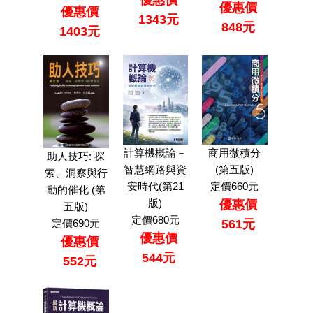
優惠價
優惠價
優惠價
1343元
848元
1403元
計算機概論－
商用微積分
助人技巧: 探
智慧網路與資
(第五版)
索、洞察與行
安時代(第21
定價660元
動的催化 (第
版)
優惠價
五版)
定價680元
561元
定價690元
優惠價
優惠價
544元
552元