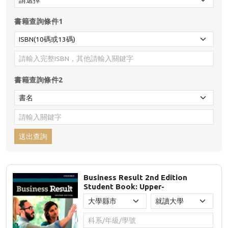
書籍查詢條件1
書籍查詢條件2
送出查詢
Business Result 2nd Edition
Student Book: Upper-
Intermediate (with Online
Practice)