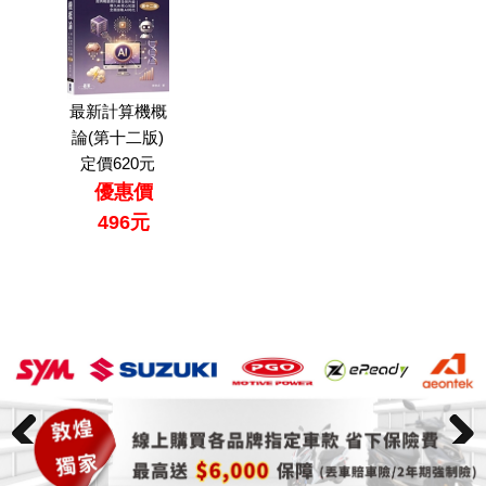
最新計算機概
論(第十二版)
定價620元
優惠價
496元
Previ
Previ
Next
Next