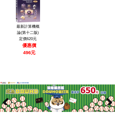
最新計算機概
論(第十二版)
定價620元
優惠價
496元
Previ
Previ
Next
Next