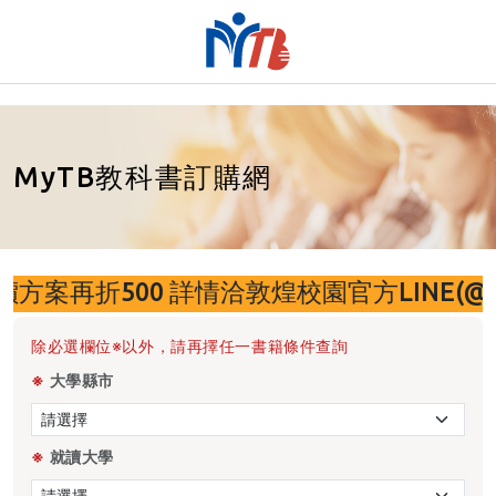
MyTB教科書訂購網
00 詳情洽敦煌校園官方LINE(@zgu59
除必選欄位※以外，請再擇任一書籍條件查詢
※
大學縣市
※
就讀大學