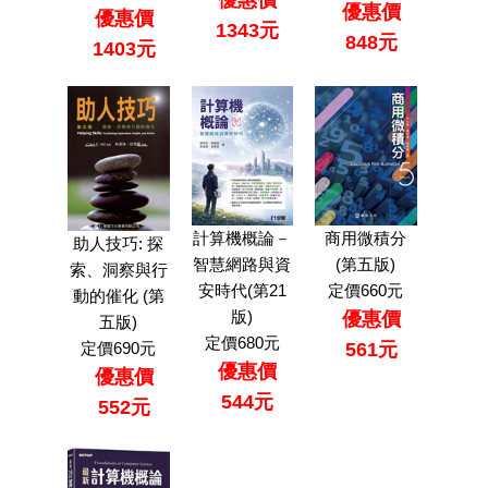
優惠價
優惠價
優惠價
1343元
848元
1403元
計算機概論－
商用微積分
助人技巧: 探
智慧網路與資
(第五版)
索、洞察與行
安時代(第21
定價660元
動的催化 (第
版)
優惠價
五版)
定價680元
561元
定價690元
優惠價
優惠價
544元
552元