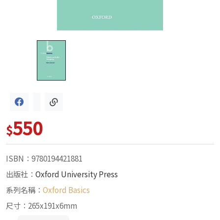
550
$
ISBN：9780194421881
出版社：
Oxford University Press
系列名稱：
Oxford Basics
尺寸：265x191x6mm