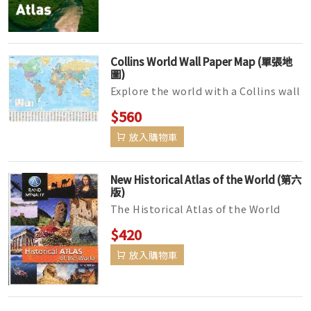
Collins World Wall Paper Map (單張地
圖)
Explore the world with a Collins wall
map Fully updated world map to
$560
include the latest political ch...
放入購物車
New Historical Atlas of the World (第六
版)
The Historical Atlas of the World
presents important periods and
$420
turning points in 5,000 years of wo...
放入購物車