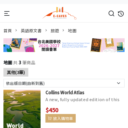
首頁
英語原文書
旅遊
地圖
地圖
共
3
筆商品
其他(3筆)
Collins World Atlas
A new, fully updated edition of this
bestselling atlas of the world. Great
$450
value and contains all th...
放入購物車