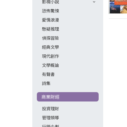
影視小說
恐怖驚悚
愛情浪漫
懸疑推理
偵探冒險
經典文學
現代創作
文學概論
有聲書
詩集
商業財經
投資理財
管理領導
行銷企劃