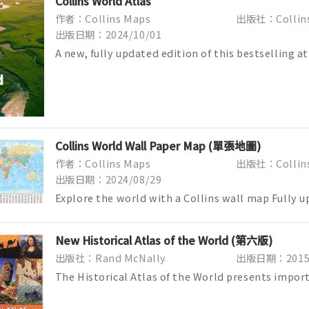
Collins World Atlas
作者：Collins Maps
出版社：Collin
出版日期：2024/10/01
A new, fully updated edition of this bestselling at
Great value and contains all th...
Collins World Wall Paper Map (單張地圖)
作者：Collins Maps
出版社：Collins
出版日期：2024/08/29
Explore the world with a Collins wall map Fully 
include the latest political ch...
New Historical Atlas of the World (第六版)
出版社：Rand McNally
出版日期：2015/
The Historical Atlas of the World presents impor
turning points in 5,000 years of wo...