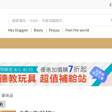
Hey Duggee
|
Bluey
|
Peppa
|
Feel the world
3
筆商品
筆)