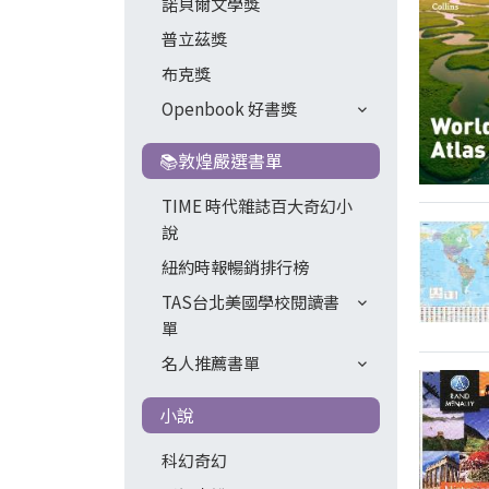
諾貝爾文學獎
普立茲獎
布克獎
Openbook 好書獎
📚敦煌嚴選書單
TIME 時代雜誌百大奇幻小
說
紐約時報暢銷排行榜
TAS台北美國學校閱讀書
單
名人推薦書單
小說
科幻奇幻