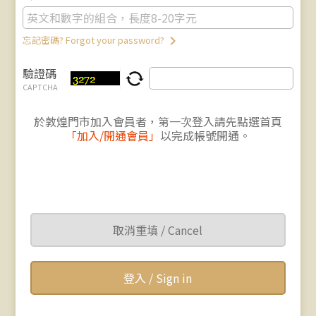
keyboard_arrow_right
忘記密碼? Forgot your password?
驗證碼
CAPTCHA
於敦煌門市加入會員者，第一次登入請先點選首頁
「加入/開通會員」
以完成帳號開通。