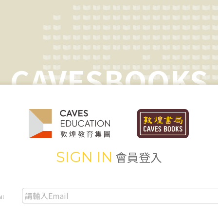
CAVESBOOKS
SIGN IN
會員登入
il