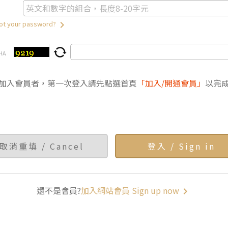
keyboard_arrow_right
 your password?
HA
加入會員者，第一次登入請先點選首頁
「加入/開通會員」
以完
還不是會員?
加入網站會員 Sign up now
keyboard_arrow_right