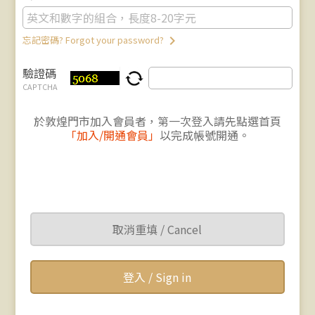
keyboard_arrow_right
忘記密碼? Forgot your password?
驗證碼
CAPTCHA
於敦煌門市加入會員者，第一次登入請先點選首頁
「加入/開通會員」
以完成帳號開通。