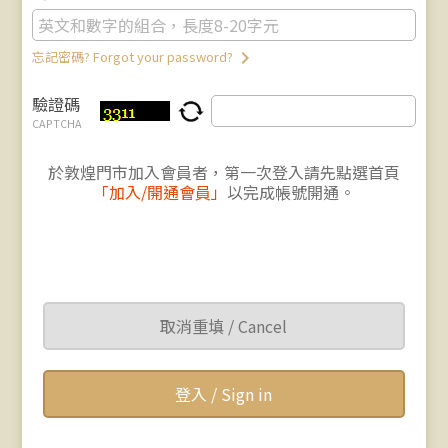
keyboard_arrow_right
忘記密碼? Forgot your password?
驗證碼
CAPTCHA
於敦煌門市加入會員者，第一次登入請先點選首頁
「加入/開通會員」
以完成帳號開通。