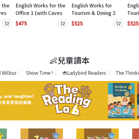
r the
English Works for the
English Works for
Engl
ves
Office 1 (with Caves
Tourism & Dining 2
Tour
WebSource)
(with Caves
(wit
$475
$525
$525
WebSource+Caves
Web
Online Practice)
Onlin
👶兒童讀本
 Wilbur
Show Time !
🐞Ladybird Readers
The Thinki