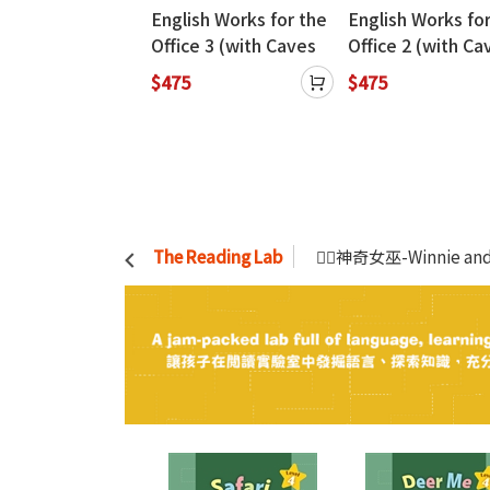
sh Works for
English Works for the
English Works fo
alism (with
Office 3 (with Caves
Office 2 (with Ca
s WebSource)
WebSource)
WebSource)
$475
$475
The Reading Lab
🧙‍♀️神奇女巫-Winnie and