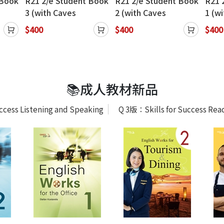
 Book
R21 2/e Student Book
R21 2/e Student Book
R21 
3 (with Caves
2 (with Caves
1 (w
es
WebSource+Caves
WebSource+Caves
Web
$400
$400
$400
Online Practice)
Online Practice)
Onlin
📚成人教材新品
ccess Listening and Speaking
Q 3版：Skills for Success Read