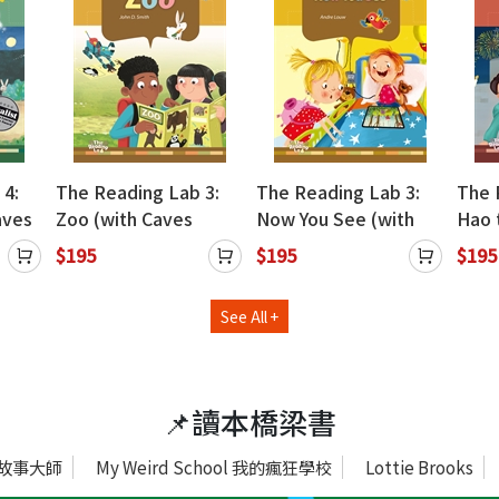
 4:
The Reading Lab 3:
The Reading Lab 3:
The 
aves
Zoo (with Caves
Now You See (with
Hao 
WebSource)
Caves WebSource)
New 
$195
$195
$195
WebS
See All +
📌讀本橋梁書
 說故事大師
My Weird School 我的瘋狂學校
Lottie Brooks