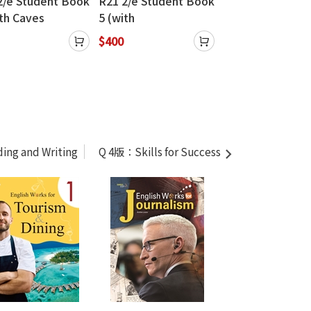
2/e Student Book
R21 2/e Student Book
R21 2/e Student
ith Caves
5 (with
4 (with Caves
Source+Caves
CavesWebSource+Ca
WebSource+Cav
$400
$400
e Practice)
ves Online Practice)
Online Practice)
ing and Writing
Q 4版：Skills for Success
American Engl