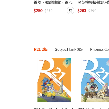
5,500單字【實
養課，聽說讀寫，得心
民英檢模擬試題+
 General】(附
應手(附贈線上MP3)
解析 (初試複試) 
$250
$263
$699
$379
$399
tor App」內含
虛擬點讀筆)
R21 2版
Subject Link 2版
Phonics C