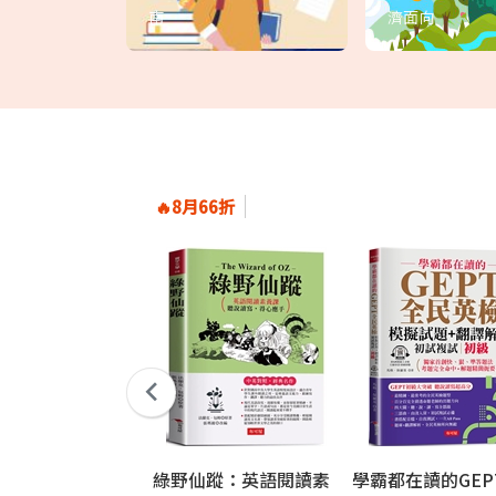
南
濟面向
🔥8月66折
思CEST領思前
綠野仙蹤：英語閱讀素
學霸都在讀的GEP