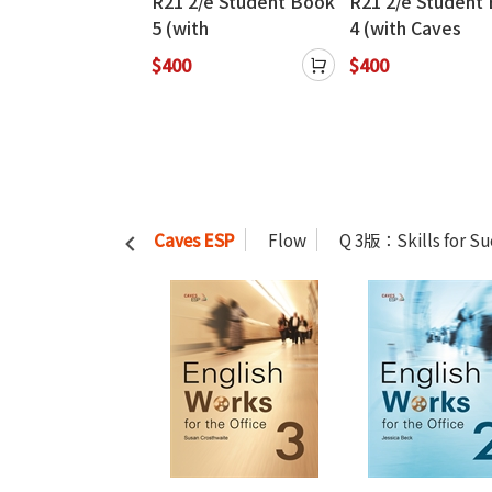
/e Student Book
R21 2/e Student Book
R21 2/e Student
th Caves
5 (with
4 (with Caves
ource+Caves
CavesWebSource+Ca
WebSource+Cav
$400
$400
e Practice)
ves Online Practice)
Online Practice)
Caves ESP
Flow
Q 3版：Skills for Su