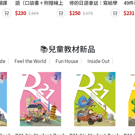
翻譯
語（口袋書＋附贈線上
停的日語會話：寫給學
49
初級
MP3）
過多年日文，還是不敢
後悔
$230
$250
$231
$349
$379
開口說日語的人
📚兒童教材新品
ode
Feel the World
Fun House
Inside Out