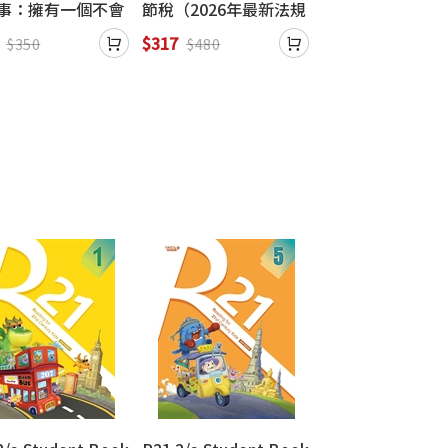
件事：擁有一個不會
節稅（2026年最新法規
鑑：超萌外表下
的人生！
增訂版）：圖解個人所
真相！滑稽日常
$317
$317
$350
$480
$480
得、房地產、投資理
生態×奇異習性
財、遺贈稅
僅存18種企鵝大