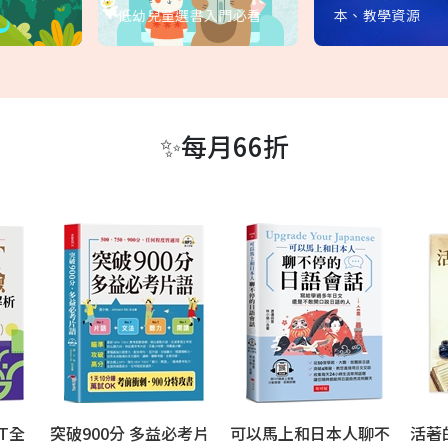
低幼兒童選書入門必看
本、教學資源
✨每月66折
T全
突破900分 多益必考片
可以馬上和日本人聊不
活著