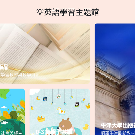
💡英語學習主題館
版品
化學習教材與教學資源
牛津大學出版
0-3 歲親子共讀
、社會與經
網羅牛津最新教