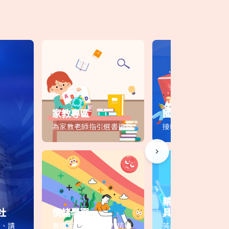
家教專區
國際學程教材
為家教老師指引選書道路
接軌歐美教育趨勢
精選師德教材與
社
情緒學習
具
材、讀
實踐SEL這樣選書！精選
英語檢定、教具等商