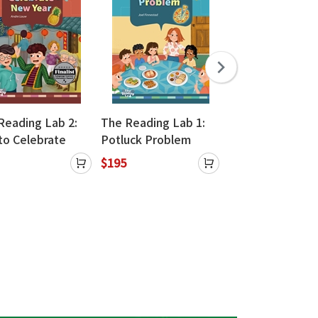
Reading Lab 2:
The Reading Lab 1:
The Reading Lab
to Celebrate
Potluck Problem
My Animal Frien
Year (with Caves
(with Caves
(with Caves
$195
$195
ource)
WebSource)
WebSource) (
市，此版售完為止