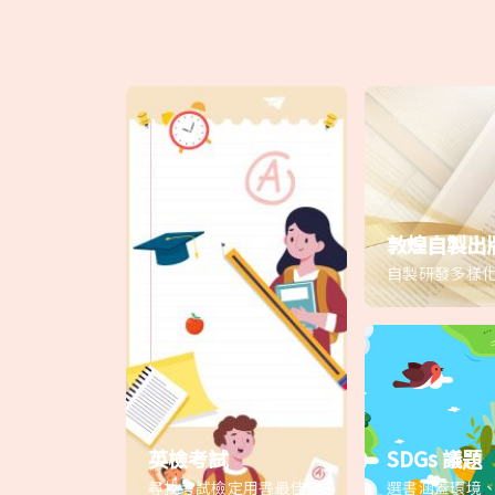
敦煌自製出
自製研發多樣
英檢考試
SDGs 議題
尋找考試檢定用書最佳指
選書涵蓋環境