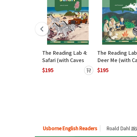
eading Lab 1:
The Reading Lab 4:
The Reading Lab
imal Friends
Safari (with Caves
Deer Me (with C
 Caves
WebSource)
WebSource)
$195
$195
ource) (新版已上
此版售完為止)
Usborne English Readers
Roald Dahl