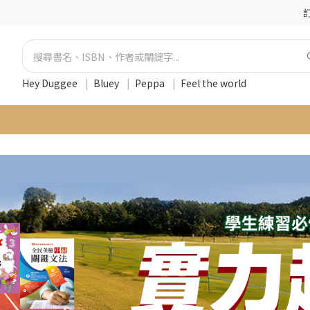
Hey Duggee
|
Bluey
|
Peppa
|
Feel the world