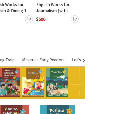
ish Works for
English Works for
English Works fo
ism & Dining 1
Journalism (with
Office 3 (with C
h Caves
Caves WebSource)
WebSource)
$500
$475
Source+Caves
e Practice)
ng Train
Maverick Early Readers
Let′s Read － Easy Rea