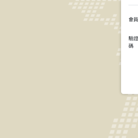
會
驗
碼