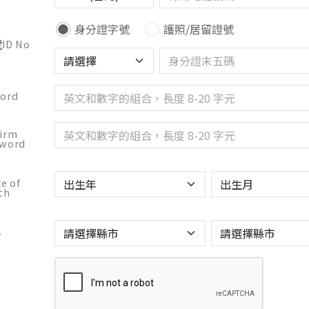
身分證字號
護照/居留證號
號
ID No
ord
irm
sword
e of
th
.