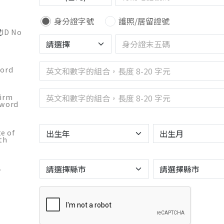
身分證字號
護照/居留證號
號
ID No
ord
irm
sword
e of
th
.