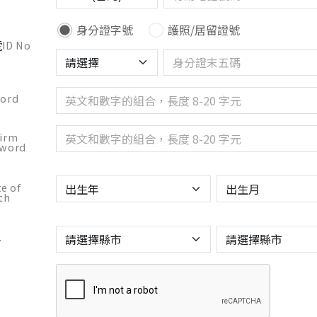
身分證字號
護照/居留證號
號
ID No
ord
irm
sword
e of
th
.