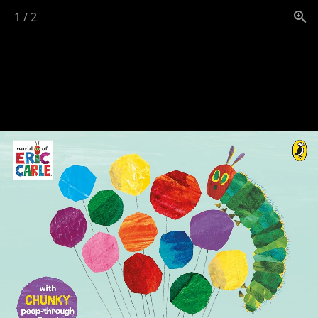
1
/
2