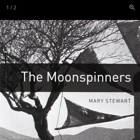
1
/
2