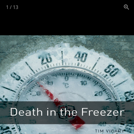
1
/
13